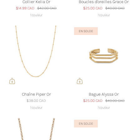
Collier Kelia Or
Boucles d'oreilles Grace Or
$14.99 CAD
$42.00 CAD
$25.00 CAD
$40.00 CAD
1 couleur
1 couleur
EN SOLDE
Chaîne Piper Or
Bague Alyssa Or
$38.00 CAD
$25.00 CAD
$40.00 CAD
1 couleur
1 couleur
EN SOLDE