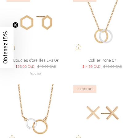
Obtenez 15%
Boucles d'oreilles Eva Or
Collier Irone Or
$25.00 CAD
$40.00 CAD
$14.99 CAD
$42.00 CAD
1 couleur
EN SOLDE