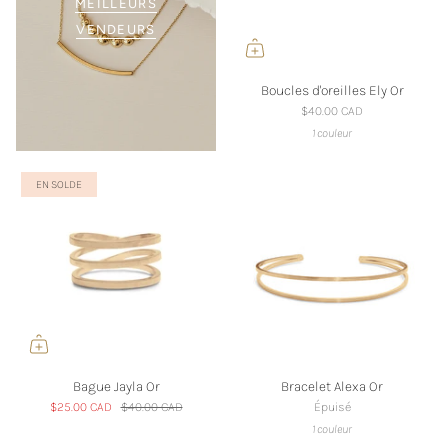
MEILLEURS
VENDEURS
Boucles d'oreilles Ely Or
$40.00 CAD
1 couleur
EN SOLDE
Bague Jayla Or
Bracelet Alexa Or
$25.00 CAD
$40.00 CAD
Épuisé
1 couleur