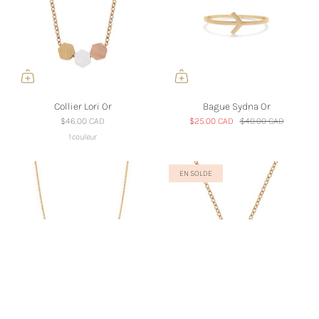
Collier Lori Or
Bague Sydna Or
$46.00 CAD
$25.00 CAD
$40.00 CAD
1 couleur
EN SOLDE
Chaîne Holly Or
Collier Nasya Or