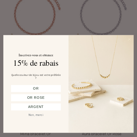
Mina Bracelet Or Rose
Bracelet Mina Argent
Inscrivez-vous et obtenez
$38.00 CAD
$38.00 CAD
15% de rabais
Quelle couleur de bijou est votre préférée
?
OR
OR ROSE
ARGENT
Non, merci
Mina Bracelet Or
Aura Bracelet Or Rose