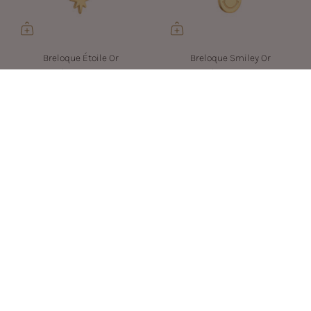
Breloque Étoile Or
Breloque Smiley Or
$19.00 CAD
$19.00 CAD
Breloque Ronde Or
Breloque Perle Or
$19.00 CAD
$19.00 CAD