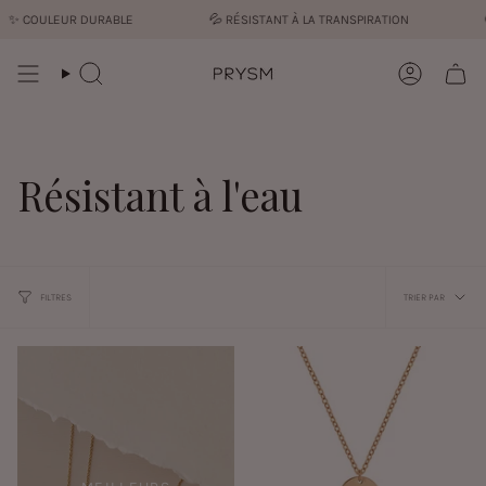
Passer
ULEUR DURABLE
💦︎
RÉSISTANT À LA TRANSPIRATION
🌎 SAN
au
contenu
de
Recherche
Compte
la
page
Résistant à l'eau
Trier
FILTRES
TRIER PAR
par