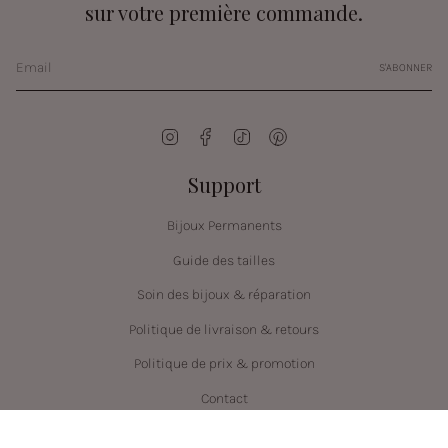
sur votre première commande.
S'ABONNER
Instagram
Facebook
TikTok
Pinterest
Support
Bijoux Permanents
Guide des tailles
Soin des bijoux & réparation
Politique de livraison & retours
Politique de prix & promotion
Contact