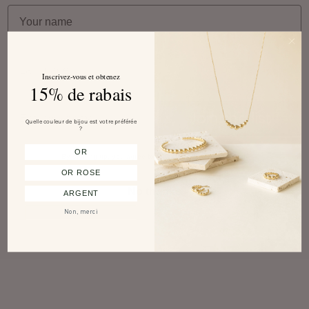
Your name
Language
Inscrivez-vous et obtenez
15% de rabais
Email
Join the list
Quelle couleur de bijou est votre préférée
?
OR
By signing up, you agree to receive emails from Prysm
OR ROSE
No thanks
ARGENT
Non, merci