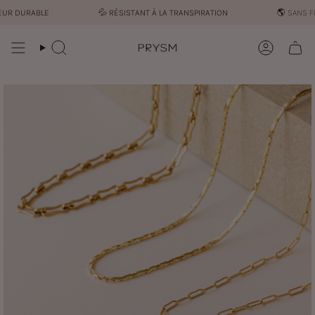
Passer
R DURABLE
💦︎
RÉSISTANT À LA TRANSPIRATION
🌎 SANS FRA
au
contenu
de
Recherche
Compte
la
page